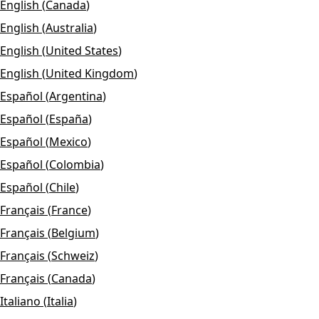
English
(
Canada
)
English
(
Australia
)
English
(
United States
)
English
(
United Kingdom
)
Español
(
Argentina
)
Español
(
España
)
Español
(
Mexico
)
Español
(
Colombia
)
Español
(
Chile
)
Français
(
France
)
Français
(
Belgium
)
Français
(
Schweiz
)
Français
(
Canada
)
Italiano
(
Italia
)