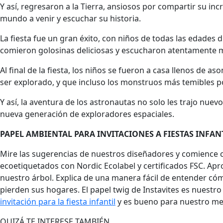
Y así, regresaron a la Tierra, ansiosos por compartir su in
mundo a venir y escuchar su historia.
La fiesta fue un gran éxito, con niños de todas las edades 
comieron golosinas deliciosas y escucharon atentamente mi
Al final de la fiesta, los niños se fueron a casa llenos d
ser explorado, y que incluso los monstruos más temibles p
Y así, la aventura de los astronautas no solo les trajo nue
nueva generación de exploradores espaciales.
PAPEL AMBIENTAL PARA INVITACIONES A FIESTAS INFAN
Mire las sugerencias de nuestros diseñadores y comience co
ecoetiquetados con Nordic Ecolabel y certificados FSC. Apr
nuestro árbol. Explica de una manera fácil de entender có
pierden sus hogares. El papel twig de Instavites es nuestr
invitación para la fiesta infantil
y es bueno para nuestro med
QUIZÁ TE INTERESE TAMBIÉN