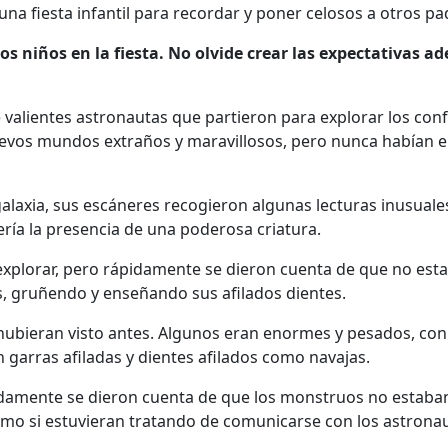
 una fiesta infantil para recordar y poner celosos a otros pa
os niños en la fiesta. No olvide crear las expectativas a
 valientes astronautas que partieron para explorar los con
uevos mundos extraños y maravillosos, pero nunca habían 
alaxia, sus escáneres recogieron algunas lecturas inusuale
ería la presencia de una poderosa criatura.
explorar, pero rápidamente se dieron cuenta de que no esta
s, gruñendo y enseñando sus afilados dientes.
hubieran visto antes. Algunos eran enormes y pesados, con
n garras afiladas y dientes afilados como navajas.
idamente se dieron cuenta de que los monstruos no estaban
mo si estuvieran tratando de comunicarse con los astronau