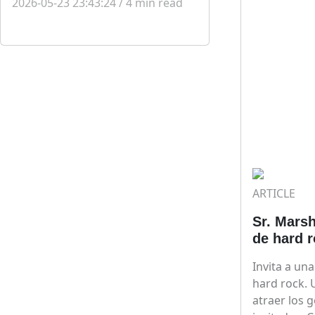
2026-05-23 23:43:24
/
4
min read
ARTICLE
Sr. Mars
de hard 
Invita a una
hard rock.
atraer los g