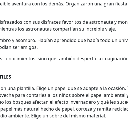
creíble aventura con los demás. Organizaron una gran fiesta 
disfrazados con sus disfraces favoritos de astronauta y mon
entras los astronautas compartían su increíble viaje.
e asombro y asombro. Habían aprendido que había todo un uni
odían ser amigos.
vos conocimientos, sino que también despertó la imaginación
TILES
n una plantilla. Elige un papel que se adapte a la ocasión
ovecha para contarles a los niños sobre el papel ambiental 
mo los bosques afectan el efecto invernadero y qué les suc
o papel más natural hecho de papel, corteza y ramita recicl
io ambiente. Elige un sobre del mismo material.