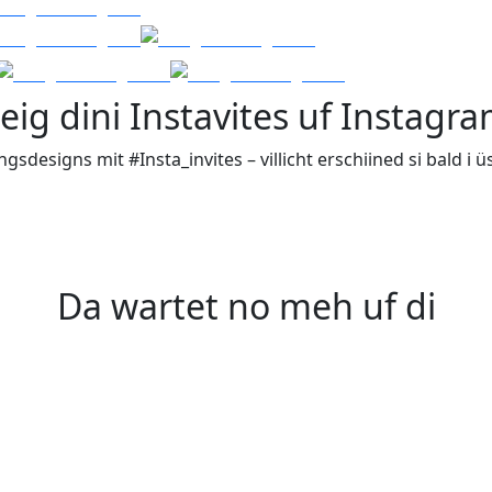
eig dini Instavites uf Instagr
ngsdesigns mit #Insta_invites – villicht erschiined si bald i ü
Da wartet no meh uf di