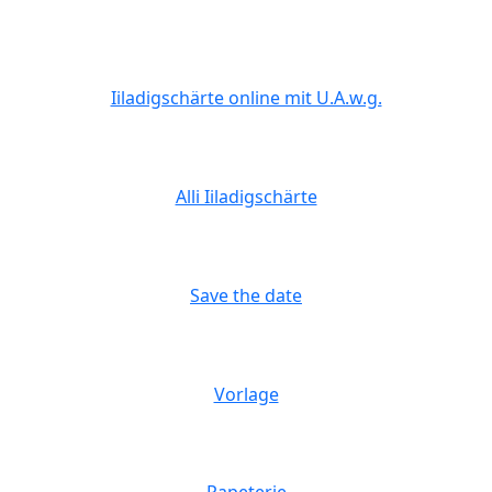
Iiladigschärte online mit U.A.w.g.
Alli Iiladigschärte
Save the date
Vorlage