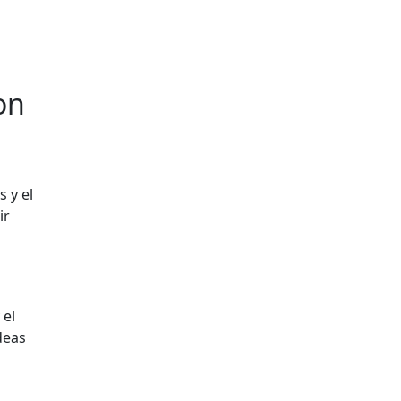
on
 y el
ir
a
 el
deas