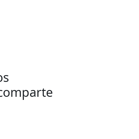
os
 comparte