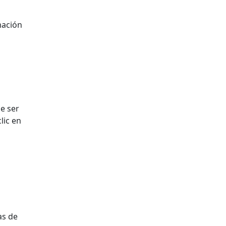
rmación
e ser
lic en
as de