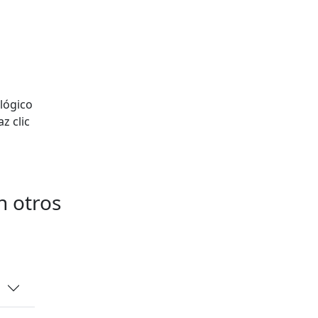
ológico
z clic
n otros