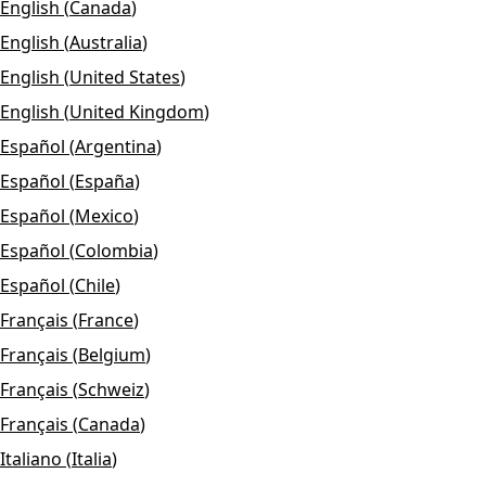
English
(
Canada
)
English
(
Australia
)
English
(
United States
)
English
(
United Kingdom
)
Español
(
Argentina
)
Español
(
España
)
Español
(
Mexico
)
Español
(
Colombia
)
Español
(
Chile
)
Français
(
France
)
Français
(
Belgium
)
Français
(
Schweiz
)
Français
(
Canada
)
Italiano
(
Italia
)