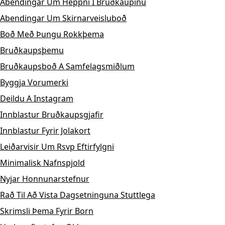
Abendingar Um Heppni I Bruðkaupinu
Abendingar Um Skirnarveisluboð
Boð Með Þungu Rokkþema
Bruðkaupsþemu
Bruðkaupsboð A Samfelagsmiðlum
Byggja Vorumerki
Deildu A Instagram
Innblastur Bruðkaupsgjafir
Innblastur Fyrir Jolakort
Leiðarvisir Um Rsvp Eftirfylgni
Minimalisk Nafnspjold
Nyjar Honnunarstefnur
Rað Til Að Vista Dagsetninguna Stuttlega
Skrimsli Þema Fyrir Born