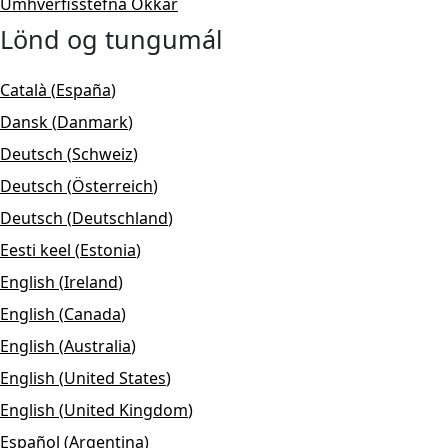
Umhverfisstefna Okkar
Lönd og tungumál
Català
(
España
)
Dansk
(
Danmark
)
Deutsch
(
Schweiz
)
Deutsch
(
Österreich
)
Deutsch
(
Deutschland
)
Eesti keel
(
Estonia
)
English
(
Ireland
)
English
(
Canada
)
English
(
Australia
)
English
(
United States
)
English
(
United Kingdom
)
Español
(
Argentina
)