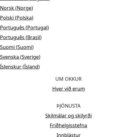
Norsk
(
Norge
)
Polski
(
Polska
)
Português
(
Portugal
)
Português
(
Brasil
)
Suomi
(
Suomi
)
Svenska
(
Sverige
)
Íslenskur
(
Ísland
)
UM OKKUR
Hver við erum
ÞJÓNUSTA
Skilmálar og skilyrði
Friðhelgisstefna
Innblástur