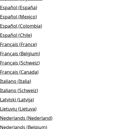
Español
(
España
)
Español
(
Mexico
)
Español
(
Colombia
)
Español
(
Chile
)
Français
(
France
)
Français
(
Belgium
)
Français
(
Schweiz
)
Français
(
Canada
)
Italiano
(
Italia
)
Italiano
(
Schweiz
)
Latviski
(
Latvija
)
Lietuvių
(
Lietuva
)
Nederlands
(
Nederland
)
Nederlands
(
Belgium
)