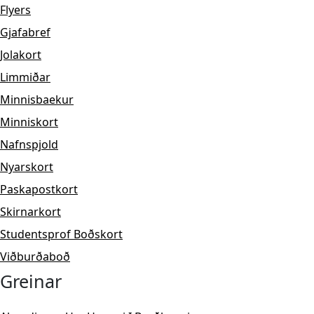
Flyers
Gjafabref
Jolakort
Limmiðar
Minnisbaekur
Minniskort
Nafnspjold
Nyarskort
Paskapostkort
Skirnarkort
Studentsprof Boðskort
Viðburðaboð
Greinar