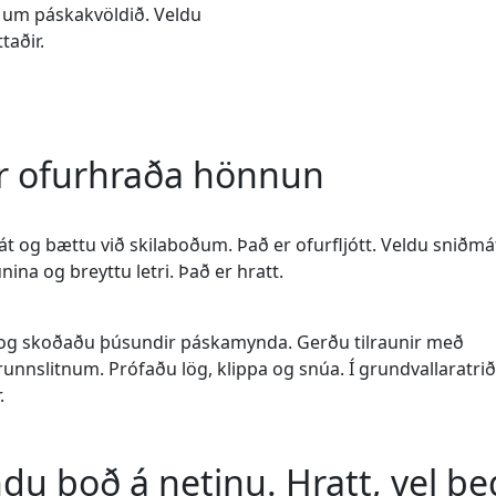
um páskakvöldið. Veldu
taðir.
r ofurhraða hönnun
át og bættu við skilaboðum. Það er ofurfljótt. Veldu sniðmá
a og breyttu letri. Það er hratt.
ur og skoðaðu þúsundir páskamynda. Gerðu tilraunir með
nslitnum. Prófaðu lög, klippa og snúa. Í grundvallaratri
.
du boð á netinu. Hratt, vel þe