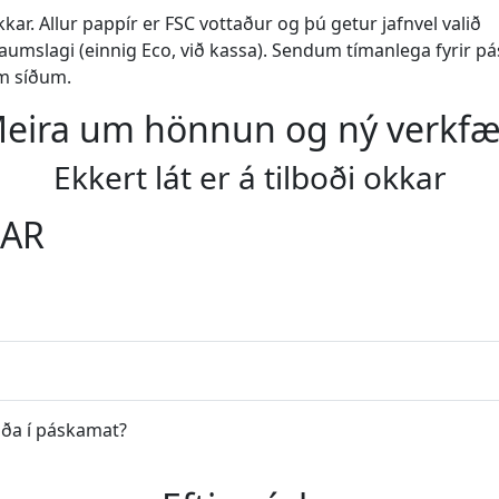
r. Allur pappír er FSC vottaður og þú getur jafnvel valið
aumslagi (einnig Eco, við kassa). Sendum tímanlega fyrir p
m síðum.
eira um hönnun og ný verkfæ
Ekkert lát er á tilboði okkar
GAR
óða í páskamat?