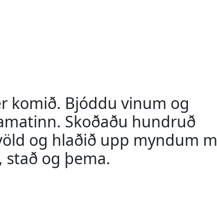
er komið. Bjóddu vinum og
matinn. Skoðaðu hundruð
völd og hlaðið upp myndum 
 stað og þema.