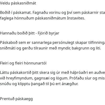
Veldu páskasniðmát
Boðið í páskamat. Fagnaðu vorinu og því sem páskarnir stand
faglega hönnuðum páskasniðmátum Instavites.
3
Hannaðu boðið þitt - Fjörið byrjar
Páskaboð sem er sannarlega persónulegt skapar tilfinninga
sniðmáti og gerðu tilraunir með myndir, bakgrunn og liti.
4
Fleiri og fleiri hönnunartól
Láttu páskakortið þitt skera sig úr með háþróaðri en auð
við hreyfimyndum, gagnsæi og lögum. Prófaðu síur og mis
snúðu og klipptu þangað til þú ert ánægður.
5
Prentuð páskaegg