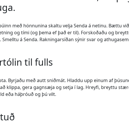
uga.
t búinn með hönnunina skaltu velja Senda á netinu. Bættu vi
ning og tími (og þema ef það er til). Forskoðaðu og breyt
a. Smelltu á Senda. Rakningarsíðan sýnir svar og athugasemd
ólin til fulls
 nota. Byrjaðu með autt sniðmát. Hladdu upp einum af þús
klippa, gera gagnsæja og setja í lag. Hreyfi, breyttu stæ
ld eða háþróuð og þú vilt.
ntuð