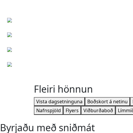
Nýárskort
Jólakort
Þakkarkort
Afmælisboð fyrir börn
Fleiri hönnun
Vista dagsetninguna
Boðskort á netinu
Nafnspjöld
Flyers
Viðburðaboð
Límmí
Byrjaðu með sniðmát