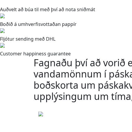
Auðvelt að búa til með því að nota sniðmát
Boðið á umhverfisvottaðan pappír
Fljótur sending með DHL
Customer happiness guarantee
Fagnaðu því að vorið 
vandamönnum í páska
boðskorta um páskak
upplýsingum um tíma,