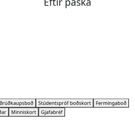
Eftir páska
Brúðkaupsboð
Stúdentspróf boðskort
Fermingaboð
ðar
Minniskort
Gjafabréf