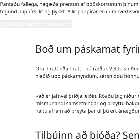
Pantaðu fallega, hágæða prentun af boðskortunum þínum 
tegund pappírs, lit og þykkt. Allir pappírar eru umhverfisvot
Opið sniðmát fyrir páskakort
Boð um páskamat fyri
Ofurhratt eða hratt - þú ræður. Veldu sniðm
hlaðið upp páskamyndum, sérsníddu hönnunin
Það er jafnvel þriðja leiðin. Róaðu þig nið
mismunandi samsetningar og breyttu bakgrun
haltu áfram að breyta þar til þú ert ánægður
Tilbúinn að bjóða? Sen