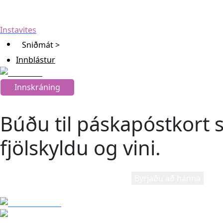
Instavites
Sniðmát >
Innblástur
Innskráning
Búðu til páskapóstkort 
fjölskyldu og vini.
Byrjaðu að hanna