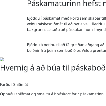
Páskamaturinn hefst 
Bjóddu í páskamat með korti sem skapar til
veldu páskasniðmát til að byrja vel. Hladd
bakgrunn. Leitaðu að páskakanínum í mynd
Bjóddu á netinu til að fá greiðan aðgang að
beiðnir frá þeim sem boðið er. Veldu prentu
Hvernig á að búa til páskaboð
1
Farðu í Sniðmát
Opnaðu sniðmát og smelltu á boðskort fyrir páskamatinn.
2