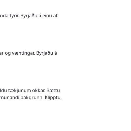
a fyrir. Byrjaðu á einu af
r og væntingar. Byrjaðu á
veldu tækjunum okkar. Bættu
munandi bakgrunn. Klipptu,