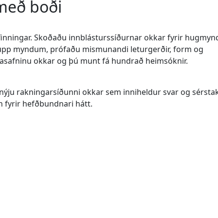
með boði
finningar. Skoðaðu innblásturssíðurnar okkar fyrir hugmyn
u upp myndum, prófaðu mismunandi leturgerðir, form og
asafninu okkar og þú munt fá hundrað heimsóknir.
 nýju rakningarsíðunni okkar sem inniheldur svar og sérsta
n fyrir hefðbundnari hátt.