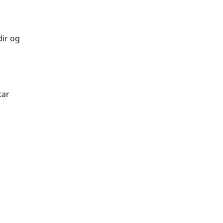
dir og
kar