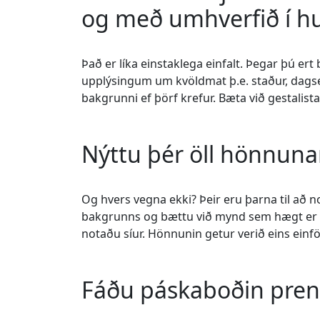
og með umhverfið í h
Það er líka einstaklega einfalt. Þegar þú er
upplýsingum um kvöldmat þ.e. staður, dagset
bakgrunni ef þörf krefur. Bæta við gestalist
Nýttu þér öll hönnunart
Og hvers vegna ekki? Þeir eru þarna til að
bakgrunns og bættu við mynd sem hægt er að 
notaðu síur. Hönnunin getur verið eins einfö
Fáðu páskaboðin pre