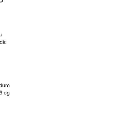
ð
tu
ir.
undum
rð og