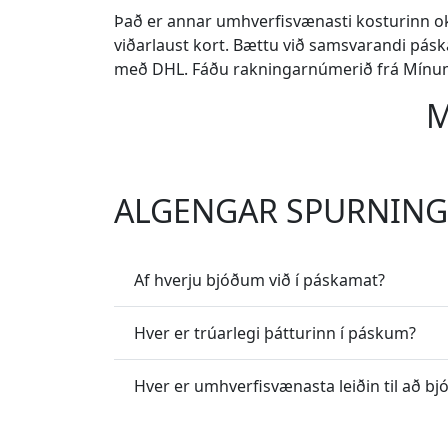
Það er annar umhverfisvænasti kosturinn okka
viðarlaust kort. Bættu við samsvarandi pásk
með DHL. Fáðu rakningarnúmerið frá Mínu
M
ALGENGAR SPURNIN
Af hverju bjóðum við í páskamat?
Hver er trúarlegi þátturinn í páskum?
Hver er umhverfisvænasta leiðin til að bj