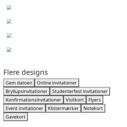
Julekort
Påskekort
Tak kort
Konfirmationsinvitationer
Flere designs
Gem datoen
Online invitationer
Bryllupsinvitationer
Studenterfest invitationer
Konfirmationsinvitationer
Visitkort
Flyers
Event invitationer
Klistermærker
Notekort
Gavekort