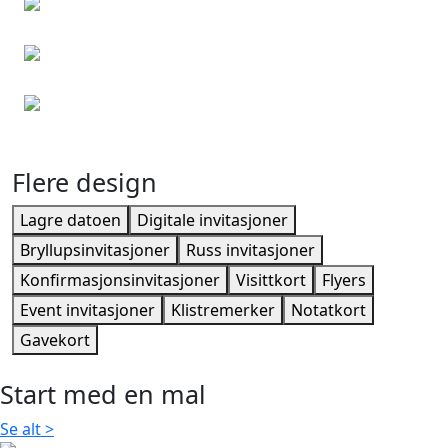
Barnebursdagsinvitasjoner
Julekort
Konfirmasjonsinvitasjoner
Flere design
Lagre datoen
Digitale invitasjoner
Bryllupsinvitasjoner
Russ invitasjoner
Konfirmasjonsinvitasjoner
Visittkort
Flyers
Event invitasjoner
Klistremerker
Notatkort
Gavekort
Start med en mal
Se alt
>