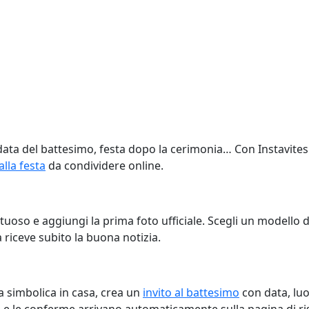
data del battesimo, festa dopo la cerimonia… Con Instavites
 alla festa
da condividere online.
ettuoso e aggiungi la prima foto ufficiale. Scegli un modello 
a riceve subito la buona notizia.
ia simbolica in casa, crea un
invito al battesimo
con data, luo
ale e le conferme arrivano automaticamente sulla pagina di ri