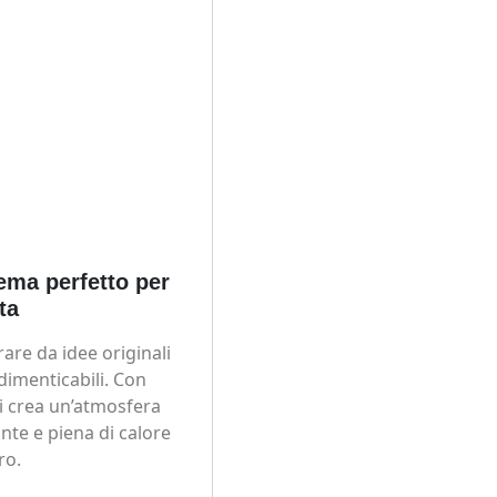
tema perfetto per
ta
irare da idee originali
dimenticabili. Con
i crea un’atmosfera
nte e piena di calore
ro.