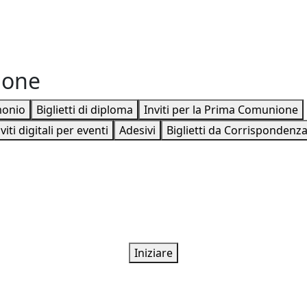
ione
monio
Biglietti di diploma
Inviti per la Prima Comunione
viti digitali per eventi
Adesivi
Biglietti da Corrispondenz
Iniziare