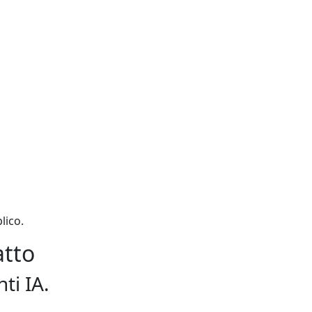
lico.
atto
ti IA.