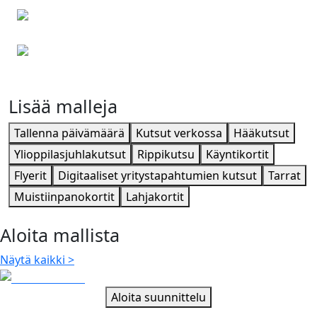
Kiitoskortit
Rippikutsu
Lisää malleja
Tallenna päivämäärä
Kutsut verkossa
Hääkutsut
Ylioppilasjuhlakutsut
Rippikutsu
Käyntikortit
Flyerit
Digitaaliset yritystapahtumien kutsut
Tarrat
Muistiinpanokortit
Lahjakortit
Aloita mallista
Näytä kaikki
>
Aloita suunnittelu