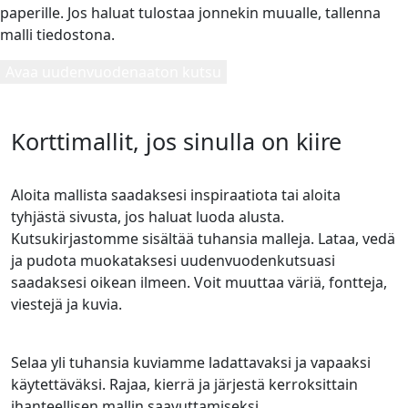
paperille. Jos haluat tulostaa jonnekin muualle, tallenna
malli tiedostona.
Avaa uudenvuodenaaton kutsu
Korttimallit, jos sinulla on kiire
Aloita mallista saadaksesi inspiraatiota tai aloita
tyhjästä sivusta, jos haluat luoda alusta.
Kutsukirjastomme sisältää tuhansia malleja. Lataa, vedä
ja pudota muokataksesi uudenvuodenkutsuasi
saadaksesi oikean ilmeen. Voit muuttaa väriä, fontteja,
viestejä ja kuvia.
Selaa yli tuhansia kuviamme ladattavaksi ja vapaaksi
käytettäväksi. Rajaa, kierrä ja järjestä kerroksittain
ihanteellisen mallin saavuttamiseksi.