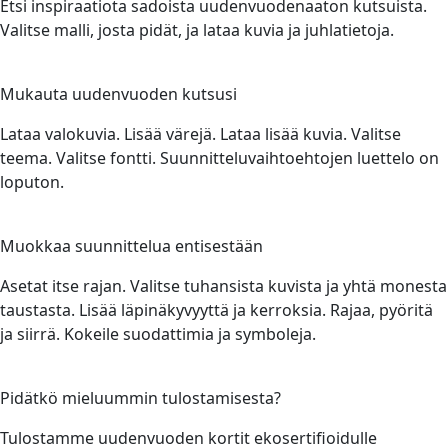
Etsi inspiraatiota sadoista uudenvuodenaaton kutsuista.
Valitse malli, josta pidät, ja lataa kuvia ja juhlatietoja.
3
Mukauta uudenvuoden kutsusi
Lataa valokuvia. Lisää värejä. Lataa lisää kuvia. Valitse
teema. Valitse fontti. Suunnitteluvaihtoehtojen luettelo on
loputon.
4
Muokkaa suunnittelua entisestään
Asetat itse rajan. Valitse tuhansista kuvista ja yhtä monesta
taustasta. Lisää läpinäkyvyyttä ja kerroksia. Rajaa, pyöritä
ja siirrä. Kokeile suodattimia ja symboleja.
5
Pidätkö mieluummin tulostamisesta?
Tulostamme uudenvuoden kortit ekosertifioidulle