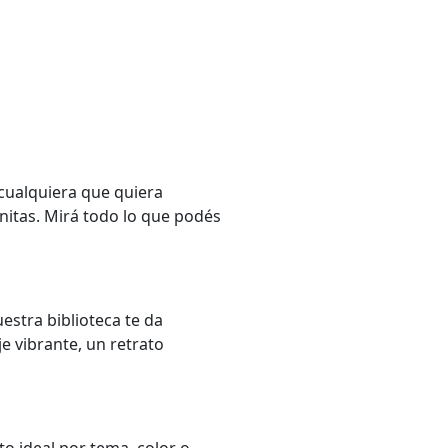
 cualquiera que quiera
initas. Mirá todo lo que podés
estra biblioteca te da
e vibrante, un retrato
to ideal por tema, color o