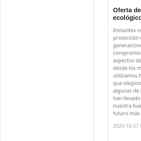
Oferta d
ecológic
Instavites 
protección 
generacione
compromiso 
aspectos d
desde los m
utilizamos 
que elegimo
algunas de l
han llevado
nuestra hue
futuro más 
2025-10-27 