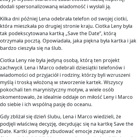
dodali spersonalizowaną wiadomość i wysłali ją.
Kilka dni później Lena odebrała telefon od swojej ciotki,
która mieszkała po drugiej stronie kraju. Ciotka Leny była
tak podekscytowana kartką „Save the Date”, którą
otrzymała pocztą. Opowiadała, jaka piękna była kartka i jak
bardzo cieszyła się na ślub.
Ciotka Leny nie była jedyną osobą, którą ten projekt
zachwycił. Lena i Marco odebrali dziesiątki telefonów i
wiadomości od przyjaciół i rodziny, którzy byli wzruszeni
myślą i troską włożoną w stworzenie kartek. Wszyscy
pokochali ten marynistyczny motyw, a wiele osób
skomentowało, że idealnie oddaje on miłość Leny i Marco
do siebie i ich wspólną pasję do oceanu.
Gdy zbliżał się dzień ślubu, Lena i Marco wiedzieli, że
podjęli właściwą decyzję, decydując się na kartkę Save the
Date. Kartki pomogły zbudować emocje związane ze