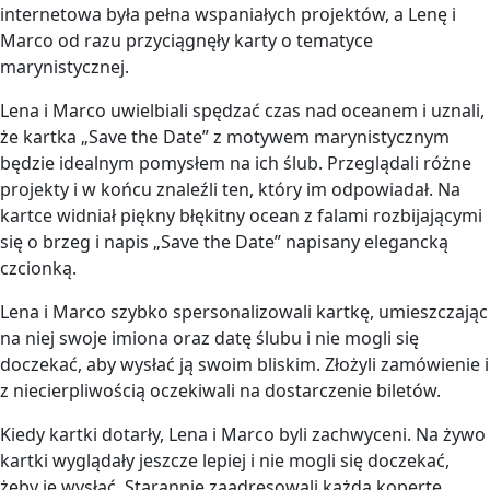
internetowa była pełna wspaniałych projektów, a Lenę i
Marco od razu przyciągnęły karty o tematyce
marynistycznej.
Lena i Marco uwielbiali spędzać czas nad oceanem i uznali,
że kartka „Save the Date” z motywem marynistycznym
będzie idealnym pomysłem na ich ślub. Przeglądali różne
projekty i w końcu znaleźli ten, który im odpowiadał. Na
kartce widniał piękny błękitny ocean z falami rozbijającymi
się o brzeg i napis „Save the Date” napisany elegancką
czcionką.
Lena i Marco szybko spersonalizowali kartkę, umieszczając
na niej swoje imiona oraz datę ślubu i nie mogli się
doczekać, aby wysłać ją swoim bliskim. Złożyli zamówienie i
z niecierpliwością oczekiwali na dostarczenie biletów.
Kiedy kartki dotarły, Lena i Marco byli zachwyceni. Na żywo
kartki wyglądały jeszcze lepiej i nie mogli się doczekać,
żeby je wysłać. Starannie zaadresowali każdą kopertę,