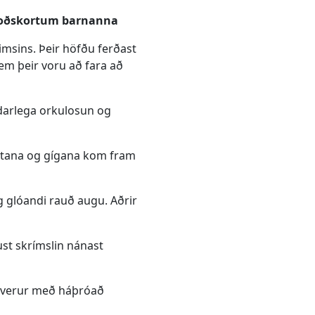
á boðskortum barnanna
eimsins. Þeir höfðu ferðast
em þeir voru að fara að
ndarlega orkulosun og
klettana og gígana kom fram
g glóandi rauð augu. Aðrir
ust skrímslin nánast
ar verur með háþróað