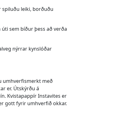
 spiluðu leiki, borðuðu
a úti sem bíður þess að verða
alveg nýrrar kynslóðar
eru umhverfismerkt með
ar er. Útskýrðu á
n. Kvistapappír Instavites er
r gott fyrir umhverfið okkar.