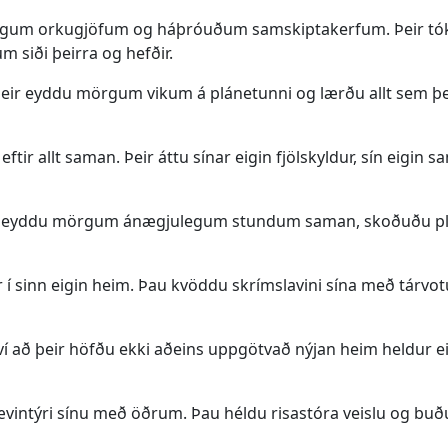
flugum orkugjöfum og háþróuðum samskiptakerfum. Þeir tó
 siði þeirra og hefðir.
þeir eyddu mörgum vikum á plánetunni og lærðu allt sem þ
ir allt saman. Þeir áttu sínar eigin fjölskyldur, sín eigin s
g þeir eyddu mörgum ánægjulegum stundum saman, skoðuðu p
 í sinn eigin heim. Þau kvöddu skrímslavini sína með tárvo
því að þeir höfðu ekki aðeins uppgötvað nýjan heim heldur 
egu ævintýri sínu með öðrum. Þau héldu risastóra veislu og bu