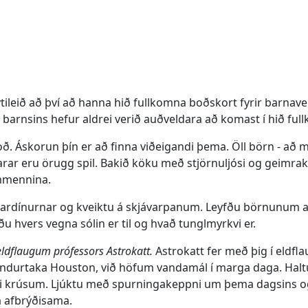
leið að því að hanna hið fullkomna boðskort fyrir barnaveis
ri barnsins hefur aldrei verið auðveldara að komast í hið fu
. Áskorun þín er að finna viðeigandi þema. Öll börn - að mi
arar eru örugg spil. Bakið köku með stjörnuljósi og geimrak
immennina.
ardínurnar og kveiktu á skjávarpanum. Leyfðu börnunum að 
 hvers vegna sólin er til og hvað tunglmyrkvi er.
ldflaugum prófessors Astrokatt.
Astrokatt fer með þig í eldfl
 endurtaka Houston, við höfum vandamál í marga daga. Hal
 krúsum. Ljúktu með spurningakeppni um þema dagsins og
a afbrýðisama.