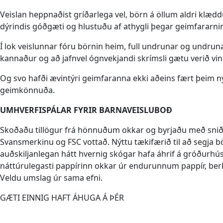
Veislan heppnaðist gríðarlega vel, börn á öllum aldri klædd
dýrindis góðgæti og hlustuðu af athygli þegar geimfararnir 
Í lok veislunnar fóru börnin heim, full undrunar og undruna
kannaður og að jafnvel ógnvekjandi skrímsli gætu verið vini
Og svo hafði ævintýri geimfaranna ekki aðeins fært þeim ný
geimkönnuða.
UMHVERFISPÁLAR FYRIR BARNAVEISLUBOÐ
Skoðaðu tillögur frá hönnuðum okkar og byrjaðu með sniðm
Svansmerkinu og FSC vottað. Nýttu tækifærið til að segja 
auðskiljanlegan hátt hvernig skógar hafa áhrif á gróðurhús
náttúrulegasti pappírinn okkar úr endurunnum pappír, berki
Veldu umslag úr sama efni.
GÆTI EINNIG HAFT ÁHUGA Á ÞÉR