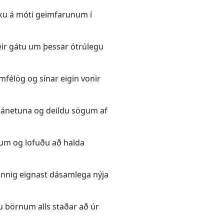
ku á móti geimfarunum í
eir gátu um þessar ótrúlegu
amfélög og sínar eigin vonir
lánetuna og deildu sögum af
tum og lofuðu að halda
einnig eignast dásamlega nýja
ðu börnum alls staðar að úr