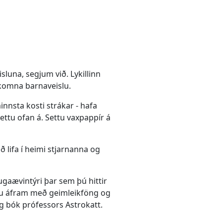
luna, segjum við. Lykillinn
llkomna barnaveislu.
nnsta kosti strákar - hafa
ettu ofan á. Settu vaxpappír á
lifa í heimi stjarnanna og
augaævintýri þar sem þú hittir
tu áfram með geimleikföng og
 bók prófessors Astrokatt.