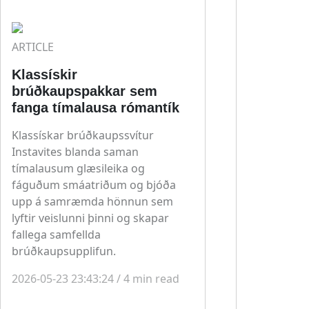
ARTICLE
Klassískir
brúðkaupspakkar sem
fanga tímalausa rómantík
Klassískar brúðkaupssvítur
Instavites blanda saman
tímalausum glæsileika og
fáguðum smáatriðum og bjóða
upp á samræmda hönnun sem
lyftir veislunni þinni og skapar
fallega samfellda
brúðkaupsupplifun.
2026-05-23 23:43:24
/
4
min read