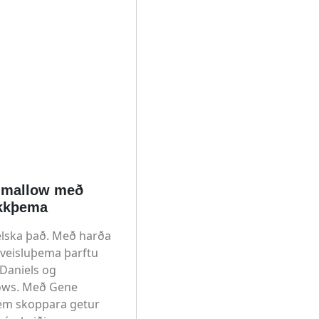
hmallow með
okkþema
elska það. Með harða
 veisluþema þarftu
 Daniels og
ows. Með Gene
m skoppara getur