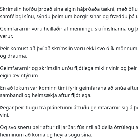
Skrímslin höfðu þróað sína eigin háþróaða tækni, með ö
samfélagi sínu, sýndu þeim um borgir sínar og fræddu þá um
Geimfararnir voru heillaðir af menningu skrímslnanna og 
verur.
Þeir komust að því að skrímslin voru ekki svo ólík mönnum eft
og drauma.
Geimfararnir og skrímslin urðu fljótlega miklir vinir o
eigin ævintýrum.
En að lokum var kominn tími fyrir geimfarana að snúa aftur
sambandi og heimsækja aftur fljótlega.
Þegar þeir flugu frá plánetunni áttuðu geimfararnir sig á 
vini.
Og svo sneru þeir aftur til jarðar, fúsir til að deila ótrúl
heiminum að koma og heyra sögu sína.