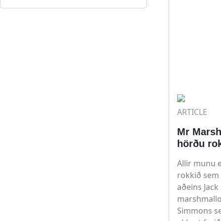
ARTICLE
Mr Mars
hörðu r
Allir munu 
rokkið sem
aðeins Jack
marshmall
Simmons se