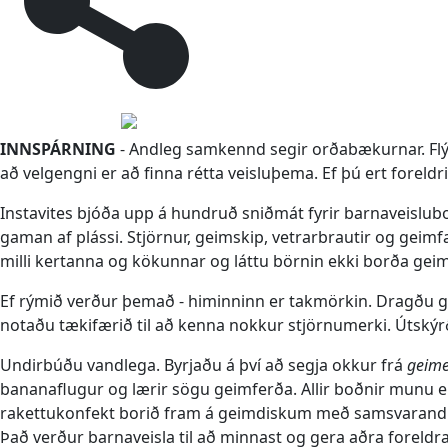
INNSPÁRNING
- Andleg samkennd segir orðabækurnar. Flýti
að velgengni er að finna rétta veisluþema. Ef þú ert foreld
Instavites bjóða upp á hundruð sniðmát fyrir barnaveisluboð
gaman af plássi. Stjörnur, geimskip, vetrarbrautir og geimf
milli kertanna og kökunnar og láttu börnin ekki borða ge
Ef rýmið verður þemað - himinninn er takmörkin. Dragðu g
notaðu tækifærið til að kenna nokkur stjörnumerki. Útskýrðu
Undirbúðu vandlega. Byrjaðu á því að segja okkur frá
geime
bananaflugur og lærir sögu geimferða. Allir boðnir munu
rakettukonfekt borið fram á geimdiskum með samsvarandi
Það verður barnaveisla til að minnast og gera aðra foreldr