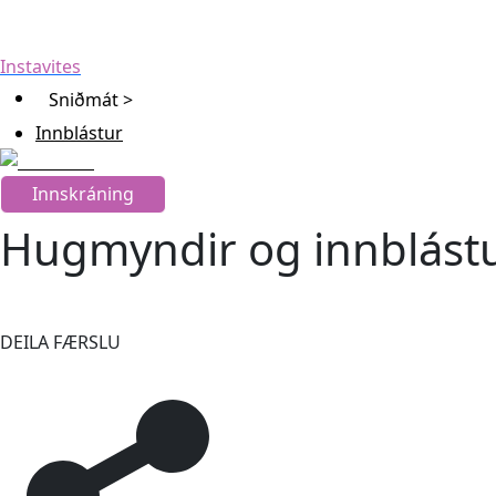
Instavites
Sniðmát >
Innblástur
Innskráning
Hugmyndir og innblástur
DEILA FÆRSLU