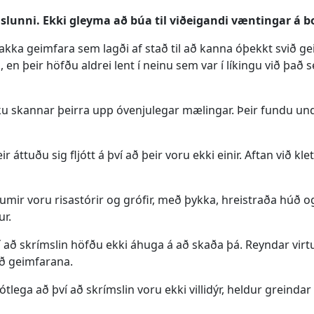
islunni. Ekki gleyma að búa til viðeigandi væntingar 
grakka geimfara sem lagði af stað til að kanna óþekkt svið g
 þeir höfðu aldrei lent í neinu sem var í líkingu við það s
óku skannar þeirra upp óvenjulegar mælingar. Þeir fundu u
 áttuðu sig fljótt á því að þeir voru ekki einir. Aftan við 
umir voru risastórir og grófir, með þykka, hreistraða húð o
ur.
í að skrímslin höfðu ekki áhuga á að skaða þá. Reyndar virt
ið geimfarana.
tlega að því að skrímslin voru ekki villidýr, heldur greind