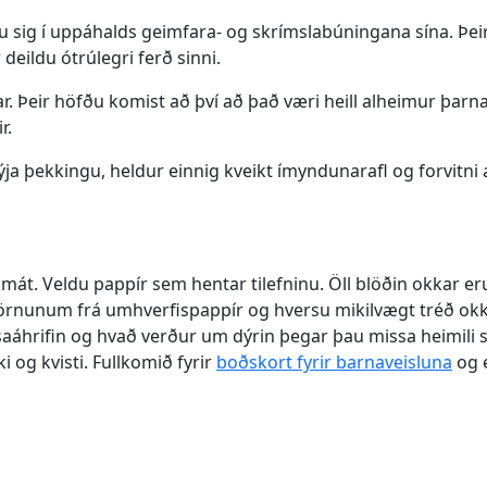
u sig í uppáhalds geimfara- og skrímslabúningana sína. Þeir
deildu ótrúlegri ferð sinni.
r. Þeir höfðu komist að því að það væri heill alheimur þarn
r.
ja þekkingu, heldur einnig kveikt ímyndunarafl og forvitni 
át. Veldu pappír sem hentar tilefninu. Öll blöðin okkar 
börnunum frá umhverfispappír og hversu mikilvægt tréð okk
aáhrifin og hvað verður um dýrin þegar þau missa heimili sí
 og kvisti. Fullkomið fyrir
boðskort fyrir barnaveisluna
og e