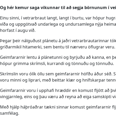
Og hér kemur saga vikunnar til að segja börnunum í ve
Einu sinni, í vetrarbraut langt, langt í burtu, var hópur hu
víða og uppgötvað undarlega og undursamlega nýja heima, en
horfast í augu við.
Þegar þeir nálguðust plánetu á jaðri vetrarbrautarinnar t
gríðarmikil hitamerki, sem bentu til nærveru öflugrar veru.
Geimfararnir lentu á plánetunni og byrjuðu að kanna, en þeir
hópur grimma skrímsli, kurrandi og tönnuðu og tönnuðu.
Skrímslin voru ólík öllu sem geimfararnir höfðu áður séð. S
voru minni og liprari, með beittar klær og hnífskarpar tenn
Geimfararnir voru í upphafi hræddir en komust fljótt að þv
vingjarnleg, eins og þau væru að reyna að eiga samskipti v
Með hjálp háþróaðrar tækni sinnar komust geimfararnir fljó
samfélag.