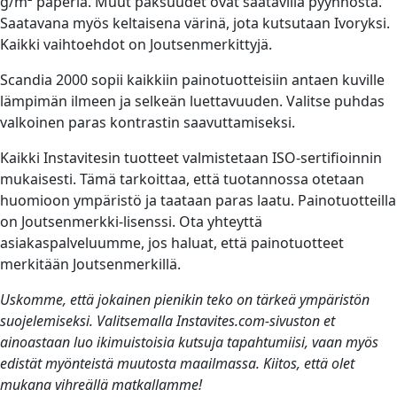
g/m² paperia. Muut paksuudet ovat saatavilla pyynnöstä.
Saatavana myös keltaisena värinä, jota kutsutaan Ivoryksi.
Kaikki vaihtoehdot on Joutsenmerkittyjä.
Scandia 2000 sopii kaikkiin painotuotteisiin antaen kuville
lämpimän ilmeen ja selkeän luettavuuden. Valitse puhdas
valkoinen paras kontrastin saavuttamiseksi.
Kaikki Instavitesin tuotteet valmistetaan ISO-sertifioinnin
mukaisesti. Tämä tarkoittaa, että tuotannossa otetaan
huomioon ympäristö ja taataan paras laatu. Painotuotteilla
on Joutsenmerkki-lisenssi. Ota yhteyttä
asiakaspalveluumme, jos haluat, että painotuotteet
merkitään Joutsenmerkillä.
Uskomme, että jokainen pienikin teko on tärkeä ympäristön
suojelemiseksi. Valitsemalla Instavites.com-sivuston et
ainoastaan luo ikimuistoisia kutsuja tapahtumiisi, vaan myös
edistät myönteistä muutosta maailmassa. Kiitos, että olet
mukana vihreällä matkallamme!