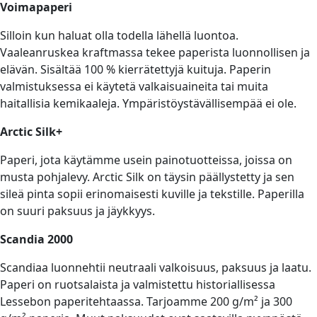
Voimapaperi
Silloin kun haluat olla todella lähellä luontoa.
Vaaleanruskea kraftmassa tekee paperista luonnollisen ja
elävän. Sisältää 100 % kierrätettyjä kuituja. Paperin
valmistuksessa ei käytetä valkaisuaineita tai muita
haitallisia kemikaaleja. Ympäristöystävällisempää ei ole.
Arctic Silk+
Paperi, jota käytämme usein painotuotteissa, joissa on
musta pohjalevy. Arctic Silk on täysin päällystetty ja sen
sileä pinta sopii erinomaisesti kuville ja tekstille. Paperilla
on suuri paksuus ja jäykkyys.
Scandia 2000
Scandiaa luonnehtii neutraali valkoisuus, paksuus ja laatu.
Paperi on ruotsalaista ja valmistettu historiallisessa
Lessebon paperitehtaassa. Tarjoamme 200 g/m² ja 300