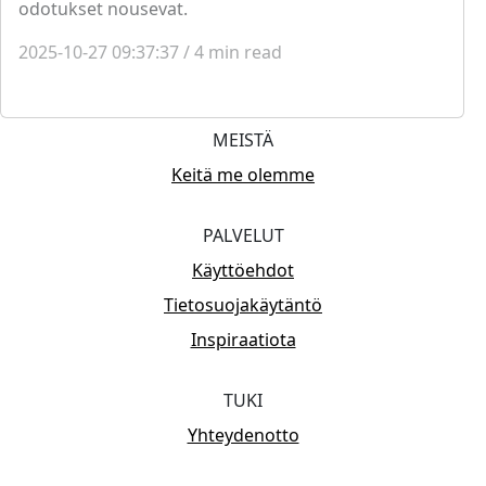
odotukset nousevat.
2025-10-27 09:37:37
/
4
min read
MEISTÄ
Keitä me olemme
PALVELUT
Käyttöehdot
Tietosuojakäytäntö
Inspiraatiota
TUKI
Yhteydenotto