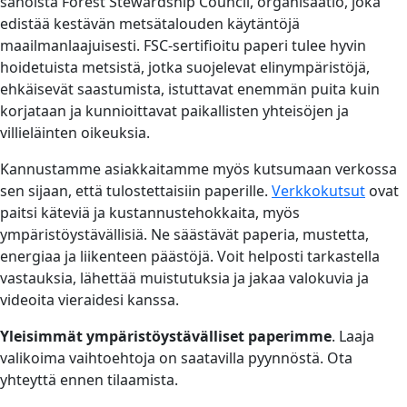
sanoista Forest Stewardship Council, organisaatio, joka
edistää kestävän metsätalouden käytäntöjä
maailmanlaajuisesti. FSC-sertifioitu paperi tulee hyvin
hoidetuista metsistä, jotka suojelevat elinympäristöjä,
ehkäisevät saastumista, istuttavat enemmän puita kuin
korjataan ja kunnioittavat paikallisten yhteisöjen ja
villieläinten oikeuksia.
Kannustamme asiakkaitamme myös kutsumaan verkossa
sen sijaan, että tulostettaisiin paperille.
Verkkokutsut
ovat
paitsi käteviä ja kustannustehokkaita, myös
ympäristöystävällisiä. Ne säästävät paperia, mustetta,
energiaa ja liikenteen päästöjä. Voit helposti tarkastella
vastauksia, lähettää muistutuksia ja jakaa valokuvia ja
videoita vieraidesi kanssa.
Yleisimmät ympäristöystävälliset paperimme
. Laaja
valikoima vaihtoehtoja on saatavilla pyynnöstä. Ota
yhteyttä ennen tilaamista.