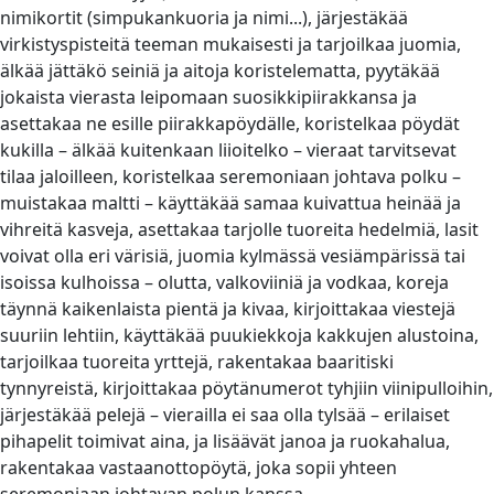
nimikortit (simpukankuoria ja nimi...), järjestäkää
virkistyspisteitä teeman mukaisesti ja tarjoilkaa juomia,
älkää jättäkö seiniä ja aitoja koristelematta, pyytäkää
jokaista vierasta leipomaan suosikkipiirakkansa ja
asettakaa ne esille piirakkapöydälle, koristelkaa pöydät
kukilla – älkää kuitenkaan liioitelko – vieraat tarvitsevat
tilaa jaloilleen, koristelkaa seremoniaan johtava polku –
muistakaa maltti – käyttäkää samaa kuivattua heinää ja
vihreitä kasveja, asettakaa tarjolle tuoreita hedelmiä, lasit
voivat olla eri värisiä, juomia kylmässä vesiämpärissä tai
isoissa kulhoissa – olutta, valkoviiniä ja vodkaa, koreja
täynnä kaikenlaista pientä ja kivaa, kirjoittakaa viestejä
suuriin lehtiin, käyttäkää puukiekkoja kakkujen alustoina,
tarjoilkaa tuoreita yrttejä, rakentakaa baaritiski
tynnyreistä, kirjoittakaa pöytänumerot tyhjiin viinipulloihin,
järjestäkää pelejä – vierailla ei saa olla tylsää – erilaiset
pihapelit toimivat aina, ja lisäävät janoa ja ruokahalua,
rakentakaa vastaanottopöytä, joka sopii yhteen
seremoniaan johtavan polun kanssa…