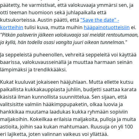
päätetty, he varmistivat, että valokuvaaja ymmärsi sen, ja
otti teeman huomioon sekä juhlapaikalla että
kutsukorteissa. Austin päätti, että
"Save the date" -
kortteihin
tulisi kuva, mutta muihin
hääpainotuotteisiin
ei.
"Pitkän palaverin jälkeen valokuvaaja sai meidät rentoutumaan,
ja kyllä, hän todella osasi vangita juuri oikean tunnelman."
Ja seppeleistä puheenollen, vehreitä seppeleitä voi käyttää
baarissa, valokuvausseinällä ja muuttaa harmaan seinän
lämpimäksi ja trendikkääksi.
Kukat kuuluvat jokaiseen hääjuhlaan. Mutta ellette kutsu
paikallista kukkakauppiasta juhliin, budjetti saattaa karata
käsistä ilman kunnollista suunnittelua. Sen sijaan, että
valitsisitte valmiin hääkimppupaketin, olkaa luovia ja
hankkikaa muutama laadukas kukka ryhmään sopiviin
maljakoihin. Kokeilkaa erilaisia maljakoita, pulloja ja muita
astioita, joihin saa kukan mahtumaan. Ruusuja on yli 100
eri lajiketta, joten valinnan vaikeus voi yllättää.