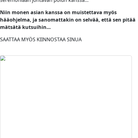
Niin monen asian kanssa on muistettava myös
hääohjelma, ja sanomattakin on selvää, että sen pitää
mätsätä kutsuihin…
SAATTAA MYÖS KIINNOSTAA SINUA