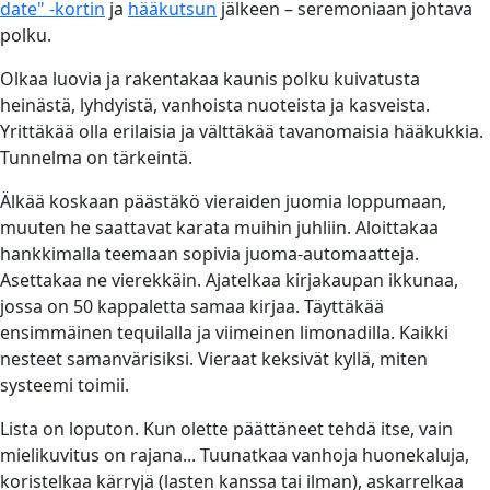
date" -kortin
ja
hääkutsun
jälkeen – seremoniaan johtava
polku.
Olkaa luovia ja rakentakaa kaunis polku kuivatusta
heinästä, lyhdyistä, vanhoista nuoteista ja kasveista.
Yrittäkää olla erilaisia ja välttäkää tavanomaisia hääkukkia.
Tunnelma on tärkeintä.
Älkää koskaan päästäkö vieraiden juomia loppumaan,
muuten he saattavat karata muihin juhliin. Aloittakaa
hankkimalla teemaan sopivia juoma-automaatteja.
Asettakaa ne vierekkäin. Ajatelkaa kirjakaupan ikkunaa,
jossa on 50 kappaletta samaa kirjaa. Täyttäkää
ensimmäinen tequilalla ja viimeinen limonadilla. Kaikki
nesteet samanvärisiksi. Vieraat keksivät kyllä, miten
systeemi toimii.
Lista on loputon. Kun olette päättäneet tehdä itse, vain
mielikuvitus on rajana... Tuunatkaa vanhoja huonekaluja,
koristelkaa kärryjä (lasten kanssa tai ilman), askarrelkaa