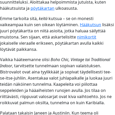
suunnitteluksi. Aloittakaa helpoimmista jutuista, kuten
hääkutsuista ja
pöytäkartan
ulkoasusta.
Emme tarkoita sitä,
keitä
kutsua – se on monesti
vaikeampaa kuin sen oikean löytäminen.
Hääkutsun
lisäksi
juuri pöytäkartta on niitä asioita, jotka haluaa säilyttää
muistona. Sen sijaan, että askartelisitte
nimikortit
jokaiselle vieraalle erikseen, pöytäkartan avulla kaikki
löytävät paikkansa.
Vaikka hääteemanne olisi
Boho Chic, Vintage tai Traditional
Indoor
, tarvitsette tunnelmaan sopivan valaistuksen.
Bistrovalot ovat aina tyylikkäät ja sopivat täydellisesti tee-
se-itse-juhliin. Asentakaa valot juhlapaikalle ja luokaa juuri
teidän näköinen tunnelma. Kaapeleita voi piilottaa
seppeleiden ja hääaiheisten runojen avulla. Jos tilaa on
riittävästi, riippuvat valosarjat ovat kiva vaihtoehto. Jos ne
roikkuvat palmun oksilta, tunnelma on kuin Karibialla.
Palataan takaisin Janeen ja Austiniin. Kun teema oli