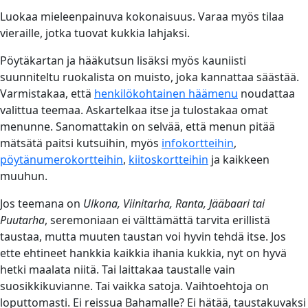
Luokaa mieleenpainuva kokonaisuus. Varaa myös tilaa
vieraille, jotka tuovat kukkia lahjaksi.
Pöytäkartan ja hääkutsun lisäksi myös kauniisti
suunniteltu ruokalista on muisto, joka kannattaa säästää.
Varmistakaa, että
henkilökohtainen häämenu
noudattaa
valittua teemaa. Askartelkaa itse ja tulostakaa omat
menunne. Sanomattakin on selvää, että menun pitää
mätsätä paitsi kutsuihin, myös
infokortteihin
,
pöytänumerokortteihin
,
kiitoskortteihin
ja kaikkeen
muuhun.
Jos teemana on
Ulkona, Viinitarha, Ranta, Jääbaari tai
Puutarha
, seremoniaan ei välttämättä tarvita erillistä
taustaa, mutta muuten taustan voi hyvin tehdä itse. Jos
ette ehtineet hankkia kaikkia ihania kukkia, nyt on hyvä
hetki maalata niitä. Tai laittakaa taustalle vain
suosikkikuvianne. Tai vaikka satoja. Vaihtoehtoja on
loputtomasti. Ei reissua Bahamalle? Ei hätää, taustakuvaksi