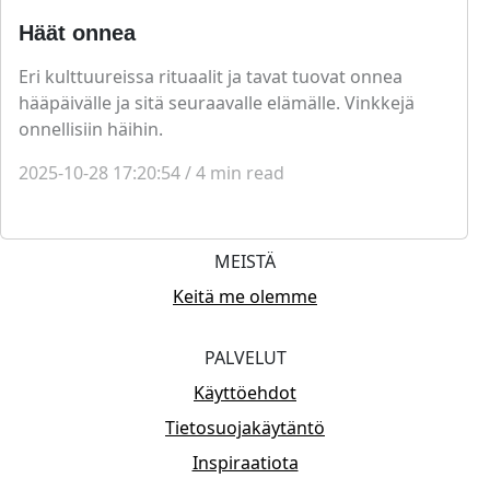
Häät onnea
Eri kulttuureissa rituaalit ja tavat tuovat onnea
hääpäivälle ja sitä seuraavalle elämälle. Vinkkejä
onnellisiin häihin.
2025-10-28 17:20:54
/
4
min read
MEISTÄ
Keitä me olemme
PALVELUT
Käyttöehdot
Tietosuojakäytäntö
Inspiraatiota