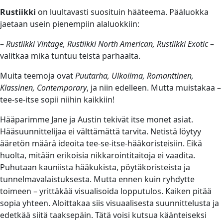
Rustiikki
on luultavasti suosituin hääteema. Pääluokka
jaetaan usein pienempiin alaluokkiin:
–
Rustiikki Vintage, Rustiikki North American, Rustiikki Exotic
–
valitkaa mikä tuntuu teistä parhaalta.
Muita teemoja ovat
Puutarha, Ulkoilma, Romanttinen,
Klassinen, Contemporary
, ja niin edelleen. Mutta muistakaa –
tee-se-itse sopii niihin kaikkiin!
Hääparimme Jane ja Austin tekivät itse monet asiat.
Hääsuunnittelijaa ei välttämättä tarvita. Netistä löytyy
ääretön määrä ideoita tee-se-itse-hääkoristeisiin. Eikä
huolta, mitään erikoisia nikkarointitaitoja ei vaadita.
Puhutaan kauniista hääkukista, pöytäkoristeista ja
tunnelmavalaistuksesta. Mutta ennen kuin ryhdytte
toimeen – yrittäkää visualisoida lopputulos. Kaiken pitää
sopia yhteen. Aloittakaa siis visuaalisesta suunnittelusta ja
edetkää siitä taaksepäin. Tätä voisi kutsua käänteiseksi