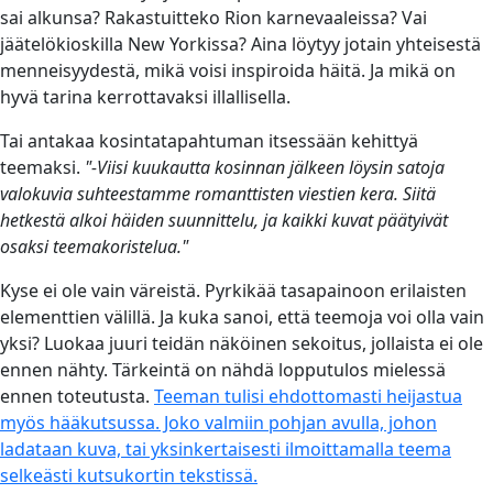
sai alkunsa? Rakastuitteko Rion karnevaaleissa? Vai
jäätelökioskilla New Yorkissa? Aina löytyy jotain yhteisestä
menneisyydestä, mikä voisi inspiroida häitä. Ja mikä on
hyvä tarina kerrottavaksi illallisella.
Tai antakaa kosintatapahtuman itsessään kehittyä
teemaksi.
"-Viisi kuukautta kosinnan jälkeen löysin satoja
valokuvia suhteestamme romanttisten viestien kera. Siitä
hetkestä alkoi häiden suunnittelu, ja kaikki kuvat päätyivät
osaksi teemakoristelua."
Kyse ei ole vain väreistä. Pyrkikää tasapainoon erilaisten
elementtien välillä. Ja kuka sanoi, että teemoja voi olla vain
yksi? Luokaa juuri teidän näköinen sekoitus, jollaista ei ole
ennen nähty. Tärkeintä on nähdä lopputulos mielessä
ennen toteutusta.
Teeman tulisi ehdottomasti heijastua
myös hääkutsussa. Joko valmiin pohjan avulla, johon
ladataan kuva, tai yksinkertaisesti ilmoittamalla teema
selkeästi kutsukortin tekstissä.