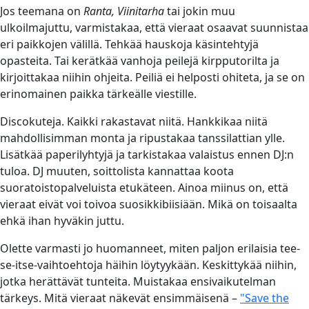
Jos teemana on
Ranta, Viinitarha
tai jokin muu
ulkoilmajuttu, varmistakaa, että vieraat osaavat suunnistaa
eri paikkojen välillä. Tehkää hauskoja käsintehtyjä
opasteita. Tai kerätkää vanhoja peilejä kirpputorilta ja
kirjoittakaa niihin ohjeita. Peiliä ei helposti ohiteta, ja se on
erinomainen paikka tärkeälle viestille.
Discokuteja. Kaikki rakastavat niitä. Hankkikaa niitä
mahdollisimman monta ja ripustakaa tanssilattian ylle.
Lisätkää paperilyhtyjä ja tarkistakaa valaistus ennen DJ:n
tuloa. DJ muuten, soittolista kannattaa koota
suoratoistopalveluista etukäteen. Ainoa miinus on, että
vieraat eivät voi toivoa suosikkibiisiään. Mikä on toisaalta
ehkä ihan hyväkin juttu.
Olette varmasti jo huomanneet, miten paljon erilaisia tee-
se-itse-vaihtoehtoja häihin löytyykään. Keskittykää niihin,
jotka herättävät tunteita. Muistakaa ensivaikutelman
tärkeys. Mitä vieraat näkevät ensimmäisenä –
"Save the