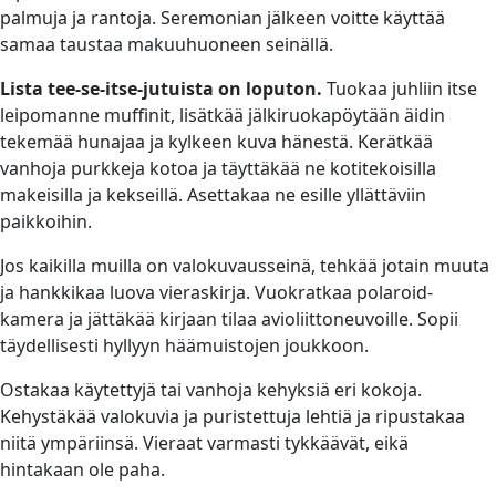
palmuja ja rantoja. Seremonian jälkeen voitte käyttää
samaa taustaa makuuhuoneen seinällä.
Lista tee-se-itse-jutuista on loputon.
Tuokaa juhliin itse
leipomanne muffinit, lisätkää jälkiruokapöytään äidin
tekemää hunajaa ja kylkeen kuva hänestä. Kerätkää
vanhoja purkkeja kotoa ja täyttäkää ne kotitekoisilla
makeisilla ja kekseillä. Asettakaa ne esille yllättäviin
paikkoihin.
Jos kaikilla muilla on valokuvausseinä, tehkää jotain muuta
ja hankkikaa luova vieraskirja. Vuokratkaa polaroid-
kamera ja jättäkää kirjaan tilaa avioliittoneuvoille. Sopii
täydellisesti hyllyyn häämuistojen joukkoon.
Ostakaa käytettyjä tai vanhoja kehyksiä eri kokoja.
Kehystäkää valokuvia ja puristettuja lehtiä ja ripustakaa
niitä ympäriinsä. Vieraat varmasti tykkäävät, eikä
hintakaan ole paha.