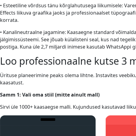
• Esteetiline võrdsus tänu kõrglahutusega liikumisele: Vare
Effects liikuva graafika jaoks ja professionaalset tüpograa
korrata.
• Kanalineutraalne jagamine: Kaasaegne standard võimaldab 
jälgimissüsteemi. See jõuab külalisteni seal, kus nad tegel
postiga. Kuna üle 2,7 miljardi inimese kasutab WhatsAppi g
Loo professionaalne kutse 3 
Ürituse planeerimine peaks olema lihtne. Instavites veebik
kaasatust.
Samm 1: Vali oma stiil (mitte ainult mall)
Sirvi üle 1000+ kaasaegse malli. Kujundused kasutavad liiku