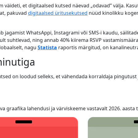
m väideti, et digitaalsed kutsed näevad „odavad” välja. Kasu
fiat, pakuvad
digitaalsed üritusekutsed
nüüd kinolikku koge
jagamist WhatsAppi, Instagrami või SMS-i kaudu, säilitades
ikult suhtlevad, ning annab 40% kiirema RSVP vastamismäära 
lobaalselt, nagu
Statista
raportis märgitud, on kanalineutr
minutiga
utsed on loodud selleks, et vähendada korraldaja pingutust 
va graafika lahendusi ja värviskeeme vastavalt 2026. aasta 