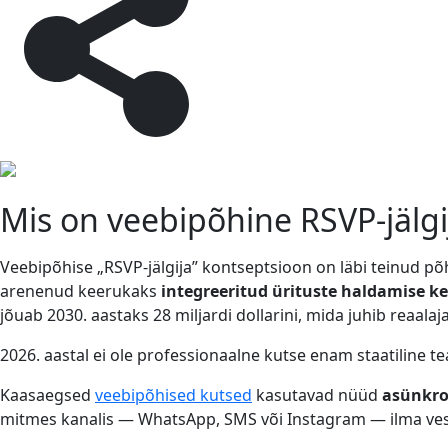
Mis on veebipõhine RSVP-jälgi
Veebipõhise „RSVP-jälgija” kontseptsioon on läbi teinud põhj
arenenud keerukaks
integreeritud ürituste haldamise k
jõuab 2030. aastaks 28 miljardi dollarini, mida juhib reaal
2026. aastal ei ole professionaalne kutse enam staatiline 
Kaasaegsed
veebipõhised kutsed
kasutavad nüüd
asünkro
mitmes kanalis — WhatsApp, SMS või Instagram — ilma ves