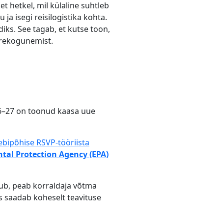
et hetkel, mil külaline suhtleb
a isegi reisilogistika kohta.
ks. See tagab, et kutse toon,
perekogunemist.
26–27 on toonud kaasa uue
ebipõhise RSVP-tööriista
tal Protection Agency (EPA)
ub, peab korraldaja võtma
 saadab koheselt teavituse