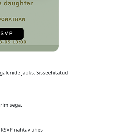
galeriide jaoks. Sisseehitatud
erimisega.
a RSVP nähtav ühes