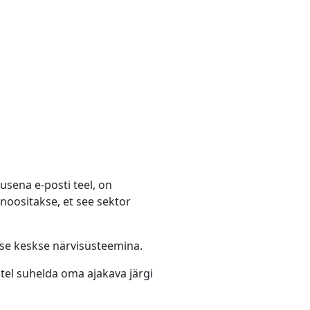
usena e-posti teel, on
oositakse, et see sektor
tuse keskse närvisüsteemina.
stel suhelda oma ajakava järgi