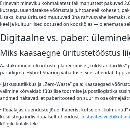
Erinevalt mineviku kohmakatest failimanustest pakuvad 2
kutsega, uuendatakse võõrustaja juhtpaneeli koheselt, pakku
Lisaks, kuna üritused muutuvad üha rahvusvahelisemaks,
keel ja kultuurilised ootused on kooskõlas — olenemata sel
Digitaalne vs. paber: ülemine
Miks kaasaegne üritustetööstus lii
Aastakümneid oli ürituste planeerimise „kuldstandardiks” 
paradigma: Hybrid-Sharing vabaduse. See tähendab tipptaseme
• Jätkusuutlikkus ja „Zero-Waste” gala: Kaasaegsed võõr
valimine kõrvaldab füüsilise tootmise ja postilogistika süsi
andmed näitavad, et paberitooted on suurim osa olmejäät
• Reaalajas uuenduste jõud: Paberist kutse on „külmunud
külalistega individuaalselt ühendust.
Instavites veebikutse
kõigile külalistele.