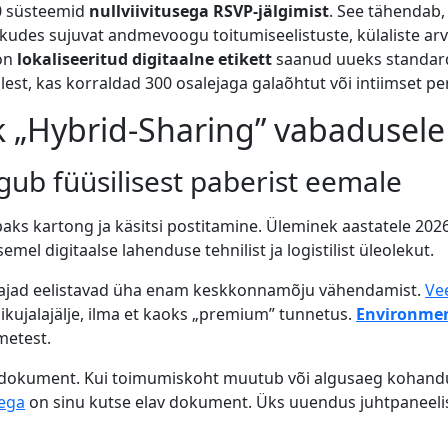
.0 süsteemid
nullviivitusega RSVP-jälgimist
. See tähendab, 
des sujuvat andmevoogu toitumiseelistuste, külaliste arvu j
 on
lokaliseeritud digitaalne etikett
saanud uueks standardi
lest, kas korraldad 300 osalejaga galaõhtut või intiimset 
k „Hybrid-Sharing” vabadusele
gub füüsilisest paberist eemale
paks kartong ja käsitsi postitamine. Üleminek aastatele 20
l digitaalse lahenduse tehnilist ja logistilist üleolekut.
ustajad eelistavad üha enam keskkonnamõju vähendamist.
Ve
nikujalajälje, ilma et kaoks „premium” tunnetus.
Environmen
metest.
” dokument. Kui toimumiskoht muutub või algusaeg kohand
tega
on sinu kutse elav dokument. Üks uuendus juhtpaneelis