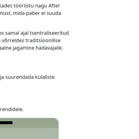
tades tööriistu nagu After
must, mida paber ei suuda
 samal ajal tsentraliseeritud
võrreldes traditsioonilise
aalne jagamine hädavajalik.
ja suurendada külaliste
trendidele.