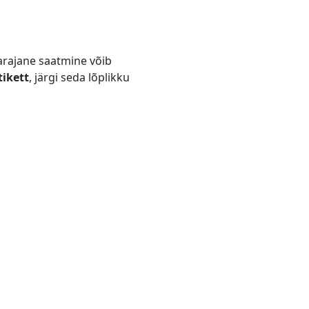
varajane saatmine võib
tikett
, järgi seda lõplikku