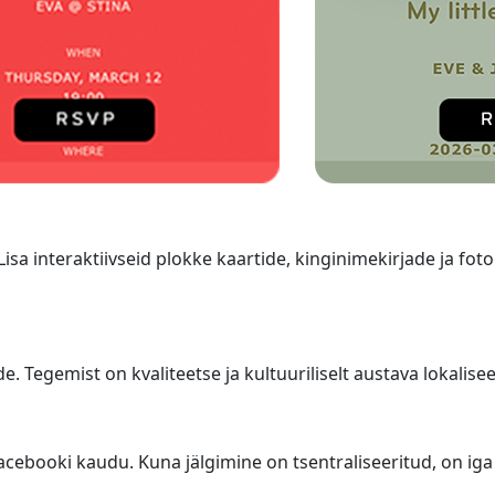
a interaktiivseid plokke kaartide, kinginimekirjade ja foto
. Tegemist on kvaliteetse ja kultuuriliselt austava lokalise
acebooki kaudu. Kuna jälgimine on tsentraliseeritud, on ig