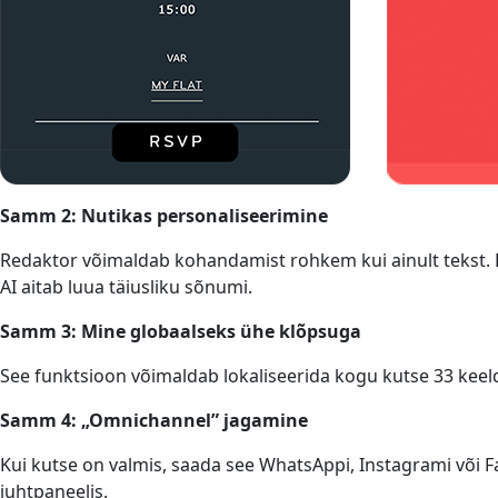
Samm 2: Nutikas personaliseerimine
Redaktor võimaldab kohandamist rohkem kui ainult tekst. Lis
AI aitab luua täiusliku sõnumi.
Samm 3: Mine globaalseks ühe klõpsuga
See funktsioon võimaldab lokaliseerida kogu kutse 33 keelde
Samm 4: „Omnichannel” jagamine
Kui kutse on valmis, saada see WhatsAppi, Instagrami või F
juhtpaneelis.