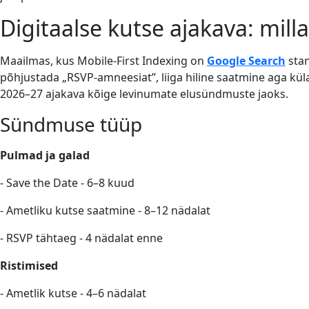
Digitaalse kutse ajakava: mill
Maailmas, kus Mobile-First Indexing on
Google Search
stan
põhjustada „RSVP-amneesiat”, liiga hiline saatmine aga kü
2026–27 ajakava kõige levinumate elusündmuste jaoks.
Sündmuse tüüp
Pulmad ja galad
- Save the Date - 6–8 kuud
- Ametliku kutse saatmine - 8–12 nädalat
- RSVP tähtaeg - 4 nädalat enne
Ristimised
- Ametlik kutse - 4–6 nädalat