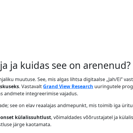
ja ja kuidas see on arenenud?
aliku muutuse. See, mis algas lihtsa digitaalse „Jah/Ei” vast
eskuseks
. Vastavalt
Grand View Research
uuringutele progn
ajas andmete integreerimise vajadus.
teade; see on elav reaalajas andmepunkt, mis toimib iga üri
onset külalissuhtlust
, võimaldades võõrustajatel ja külali
tluse järge kaotamata.